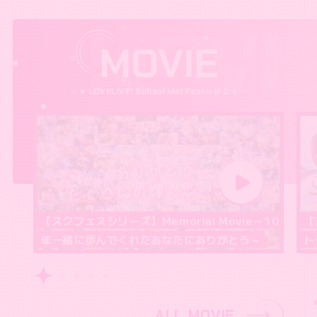
MOVIE
rial Movie～10
【スクフェス2】イベント「想い通
なたにありがとう～
トデー」を開催！【Liella!】
ALL MOVIE