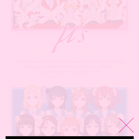
KOSAKA HONOKA,AYASE ELI,MINAMI KOTORI,SONODA UMI,
HOSHIZORA RIN,NISHIKINO MAKI,TOJO NOZOMI,
KOIZUMI HANAYO,YAZAWA NICO