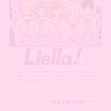
SHIBUYA KANON,TANG KEKE,ARASHI CHISATO,HEANNA
SUMIRE,HAZUKI REN,SAKURAKOJI KINAKO,YONEME
MEI,WAKANA SHIKI,ONITSUKA NATSUMI, WIEN MARGARETE,
ONITSUKA TOMARI
ALL MEMBER