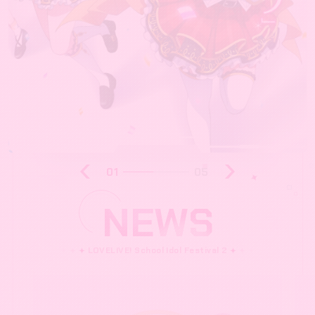
SYSTEM
OFFICIAL X
@lovelive_SIF
JP
EN
01
05
NEWS