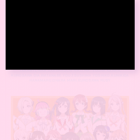
TAKAMI CHIKA,SAKURAUCHI RIKO,MATSUURA KANAN,
KUROSAWA DIA,WATANABE YOU,TSUSHIMA YOSHIKO,
KUNIKIDA
HANAMARU,OHARA MARI,KUROSAWA RUBY