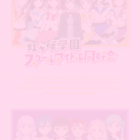
UEHARA AYUMU,NAKASU KASUMI,OSAKA SHIZUKU,
ASAKA KARIN,MIYASHITA AI,KONOE KANATA,YUKI
SETSUNA,EMMA VERDE,TENNOJI RINA,MIFUNE SHIORIKO,
MIA TAYLOR,ZHONG LANZHU