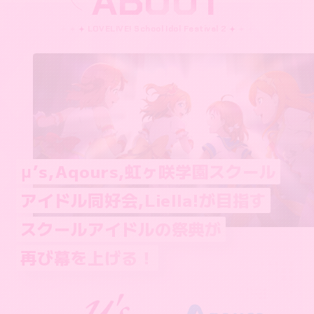
ABOUT
μ’s,Aqours,虹ヶ咲学園スクール
アイドル同好会,Liella!が目指す
スクールアイドルの祭典が
再び幕を上げる！